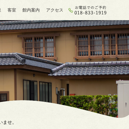
泉
客室
館内案内
アクセス
いませ。