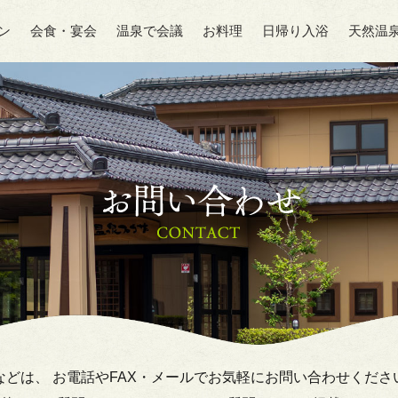
ン
会食・宴会
温泉で会議
お料理
日帰り入浴
天然温
などは、 お電話やFAX・メールでお気軽にお問い合わせくださ