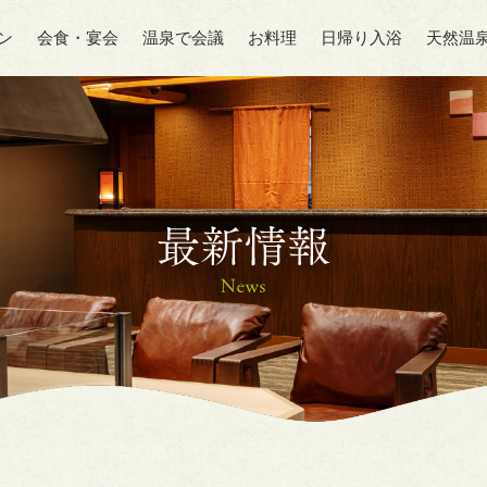
ン
会食・宴会
温泉で会議
お料理
日帰り入浴
天然温